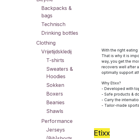
Backpacks &
bags
Technisch
Drinking bottles
Clothing
With the right eatin
Vrijetijdskledij
That is why it is impo
T-shirts
way, you get the mos
recovers well after 
Sweaters &
optimally support ath
Hoodies
Why Etixx?
Sokken
- Developed with top
Boxers
- Safe products & d
- Carry the internati
Beanies
- Tailor-made sports 
Shawls
Performance
Jerseys
Etixx
(Bib)shorts