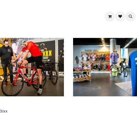
ike
Books & Maps
Food & Drink
Jewelry
Souve
Etixx