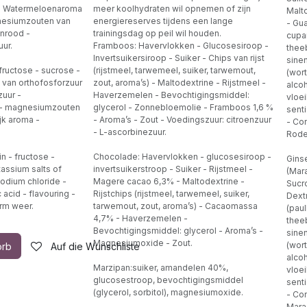
a: Watermeloenaroma
meer koolhydraten wil opnemen of zijn
Malt
gnesiumzouten van
energiereserves tijdens een lange
- Gua
enrood -
trainingsdag op peil wil houden.
cupan
uur.
Framboos: Havervlokken - Glucosesiroop -
theeb
Invertsuikersiroop - Suiker - Chips van rijst
sinen
 fructose - sucrose -
(rijstmeel, tarwemeel, suiker, tarwemout,
(wort
 van orthofosforzuur
zout, aroma’s) - Maltodextrine - Rijstmeel -
alcoh
zuur -
Haverzemelen - Bevochtigingsmiddel:
vloe
a - magnesiumzouten
glycerol - Zonnebloemolie - Framboos 1,6 %
senti
ijk aroma -
- Aroma’s - Zout - Voedingszuur: citroenzuur
- Co
- L-ascorbinezuur.
Rode
n - fructose -
Chocolade: Havervlokken - glucosesiroop -
Gins
assium salts of
invertsuikerstroop - Suiker - Rijstmeel -
(Mar
sodium chloride -
Magere cacao 6,3% - Maltodextrine -
Sucro
 acid - flavouring -
Rijstchips (rijstmeel, tarwemeel, suiker,
Dextr
arm weer.
tarwemout, zout, aroma’s) - Cacaomassa
(paul
4,7% - Haverzemelen -
theeb
Bevochtigingsmiddel: glycerol - Aroma’s -
sinen
Magnesiumoxide - Zout.
(wort
orb
Auf die Wunschliste
alcoh
Marzipan:suiker, amandelen 40%,
vloe
glucosestroop, bevochtigingsmiddel
senti
(glycerol, sorbitol), magnesiumoxide.
- Co
Mara