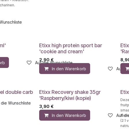
charinen.
 Wunschliste
ml'
Etixx high protein sport bar
Eti
'cookie and cream'
'Ra
2,90
€
8,9
orb
Auf die Wunschliste
In den Warenkorb
Auf di
gel double carb
Etixx Recovery shake 35gr
Eti
'Raspberry/kiwi (kopie)
Deze 
 die Wunschliste
fruit
3,90
€
smaa
In den Warenkorb
Auf di
form
(2:1
natri