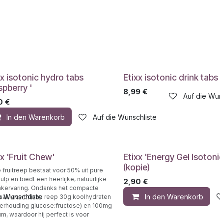
xx isotonic hydro tabs
Etixx isotonic drink tabs
spberry '
8,99
€
Auf die Wu
0
€
e Wunschliste
In den Warenkorb
Auf die Wunschliste
xx 'Fruit Chew'
Etixx 'Energy Gel Isotoni
(kopie)
fruitreep bestaat voor 50% uit pure
pulp en biedt een heerlijke, natuurlijke
2,90
€
kervaring. Ondanks het compacte
e Wunschliste
In den Warenkorb
aat levert deze reep 30g koolhydraten
 verhouding glucose:fructose) en 100mg
um, waardoor hij perfect is voor