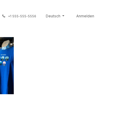
nirs
Giftcards
Deutsch
Brands
Anmelden
Contact
Kontaktier
+1 555-555-5556