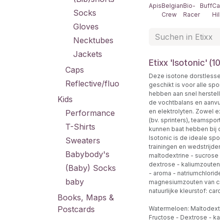
Apis
Belgian
Bio-
Buff
Ca
Socks
Crew
Racer
Hil
Gloves
Necktubes
Jackets
Etixx 'Isotonic' (1
Caps
Deze isotone dorstlesse
Reflective/fluo
geschikt is voor alle sp
hebben aan snel herstel
Kids
de vochtbalans en aanvu
en elektrolyten. Zowel 
Performance
(bv. sprinters), teamspor
T-Shirts
kunnen baat hebben bij 
Isotonic is de ideale spo
Sweaters
trainingen en wedstrijde
Babybody's
maltodextrine - sucrose 
dextrose - kaliumzouten
(Baby) Socks
- aroma - natriumchlorid
baby
magnesiumzouten van ci
natuurlijke kleurstof: ca
Books, Maps &
Postcards
Watermeloen: Maltodextr
Fructose - Dextrose - k