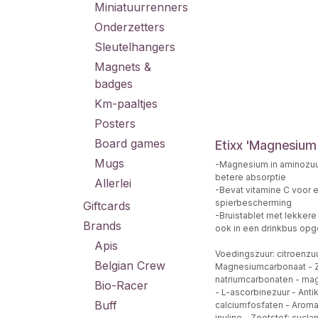
Miniatuurrenners
Onderzetters
Sleutelhangers
Magnets &
badges
Km-paaltjes
Posters
Board games
Etixx 'Magnesium
Mugs
-Magnesium in aminozuu
betere absorptie
Allerlei
-Bevat vitamine C voor e
spierbescherming
Giftcards
-Bruistablet met lekker
Brands
ook in een drinkbus op
Apis
Voedingszuur: citroenzuu
Belgian Crew
Magnesiumcarbonaat - Z
natriumcarbonaten - ma
Bio-Racer
- L-ascorbinezuur - Anti
Buff
calciumfosfaten - Aroma
inuline - Zoetstof: cycla