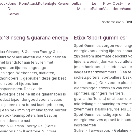
Isock
Joris
KomAttack
Kuitenbijter
Kwaremont
La
Le
Prov. Oost-
The
De
Machine
Patron
Vlaanderen
Vand
Kerpel
Bel
Sortieren nach:
xx 'Ginseng & guarana energy
Etixx 'Sport gummies'
Sport Gummies zorgen voor lang
energievoorziening tijdens insp
tixx Ginseng & Guarana Energy Gel is
zijn daarom uitermate geschikt v
hikt voor alle atleten die nood hebben
tijdens wedstrijden van duuratlet
nel brandstof aan te vullen met
(marathonlopers, triatleten, wielr
hydraten tijdens langdurige
langeafstandzwemmers …) en te
nningen. Wielrenners, triatleten,
racketsporters (voetballers, bask
thonlopers ... gebruiken deze gel best
tennissers …). Ook voor explosie
en vóór of tijdens hun
die trainingen afwerken van enke
inspanningen. Dankzij de
sprinters, springers, werpers,
evoegde cafeïne uit de guaranabes is
gewichtheffers …) en atleten die
roduct bijzonder goed voor situaties
middellange inspanningen levere
ij je een extra boost kunt gebruiken,
zwemmers, kajakkers, roeiers …
ij een beklimming of eindsprint. Verder
Sport Gummies nuttig zijn om de
en ook teamsporters hier baat bij
energiereserves op peil te houd
n tijdens de rust.
Ingrediënten
eng & Guarana Energy Gel (Kers):
Suiker - Tarwesiroop - Gelatine -
ersiroop 64% (Dextrose, Sucrose,