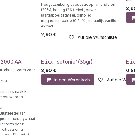
Nougat:suiker, glucosestroop, amandelen
2,9
(20%), honing (2%), eiwit, ouwel
(aardappelzetmeel, olijfolie),
magnesiumoxide (0,24%), natuurlijk vanille-
extract.
2,90
€
Auf die Wunschliste
 2000 AA'
Etixx 'Isotonic' (35gr)
Eti
r-chelaatvorm voor
3,90
€
0,8
In den Warenkorb
Auf die Wunsc
xtra
e sinaassmaak kan
gelost worden
r -
uurteregelaar:
gnesiumbisglycinaat
klontermiddel:
: citrusaroma -
maten - Kleurstof: