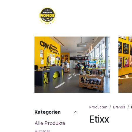
Zum Inhalt springen
Clothing
Kids
B
Producten
Brands
Kategorien
Etixx
Alle Produkte
Bicycle