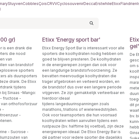
nary
Stuyven
Cobbles
Çois
CRVV
Cyclosouvenir
Decca
Erstwhile
Etixx
Flandrien
l
000 gr)
Etixx 'Energy sport bar'
Eti
gel'
r is een drank die
Etixx Energy Sport Bar is interessant voor alle
orters die nood
sporters die koolhydraten nodig hebben om
De E
len van
goed te blijven presteren. De koolhydraten
gesc
llen van brandstof
in de energierepen zorgen dan ook voor
om s
explosieve sporters
een langdurige brandstofvoorziening. Ze
kool
ters als duursporters
bevatten meervoudige koolhydraten die
inspa
deze drank. De Etixx
trager afgebroken en verteerd worden, en
mara
rtdrank tijdens
de brandstof dus over een langere periode
mete
n bij Sinaas -Mango:
vrijgeven. Ze zijn gemakkelijk verteerbaar en
duur
- fructose -
hierdoor ideaal
toeg
 van orthofosforzuur
tijdens langeduurinspanningen zoals
dit p
e -
marathons, triatlons of wielerwedstrijden.
waarb
troenzuur -
Ook voor teamsporters die hun voorraad
bv. b
rotenen.
koolhydraten willen aanvullen tijdens een
kunn
rustpauze (bv. halftime bij voetbal), zijn deze
hebbe
ine - Sucrose -
energierepen ideaal. De Etixx Energy Bar is
Gins
aliumzouten van
dé partner voor iedere sporter die dagelijks
Suik