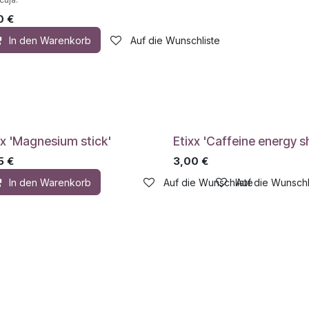
0
€
In den Warenkorb
Auf die Wunschliste
xx 'Magnesium stick'
Etixx 'Caffeine energy s
5
€
3,00
€
hliste
In den Warenkorb
Auf die Wunschliste
Auf die Wunschl