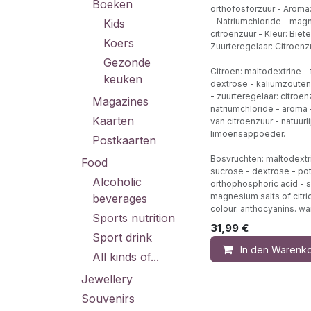
Boeken
orthofosforzuur - Arom
- Natriumchloride - ma
Kids
citroenzuur - Kleur: Biet
Koers
Zuurteregelaar: Citroenz
Gezonde
Citroen: maltodextrine -
keuken
dextrose - kaliumzouten
- zuurteregelaar: citroen
Magazines
natriumchloride - arom
Kaarten
van citroenzuur - natuurl
limoensappoeder.
Postkaarten
Bosvruchten: maltodextri
Food
sucrose - dextrose - pot
Alcoholic
orthophosphoric acid - 
magnesium salts of citric
beverages
colour: anthocyanins. w
Sports nutrition
31,99
€
Sport drink
In den Warenk
All kinds of...
Jewellery
Souvenirs