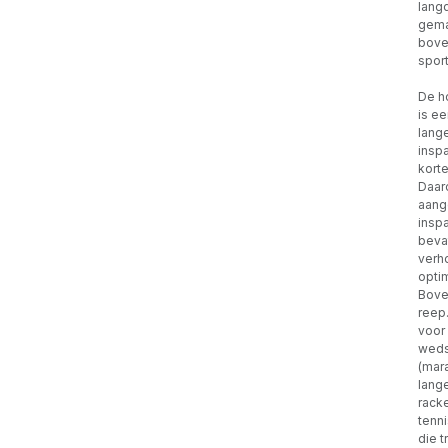
lang
gema
bove
spor
De h
is e
lang
insp
korte
Daaro
aang
inspa
beva
verho
opti
Bove
reep
voor 
weds
(mara
lang
racke
tenn
die t