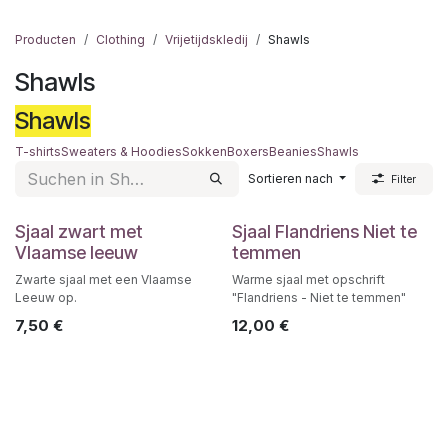
Producten
Clothing
Vrijetijdskledij
Shawls
Shawls
Shawls
T-shirts
Sweaters & Hoodies
Sokken
Boxers
Beanies
Shawls
Sortieren nach
Filter
Sjaal zwart met
Sjaal Flandriens Niet te
Vlaamse leeuw
temmen
Zwarte sjaal met een Vlaamse
Warme sjaal met opschrift
Leeuw op.
"Flandriens - Niet te temmen"
7,50
€
12,00
€