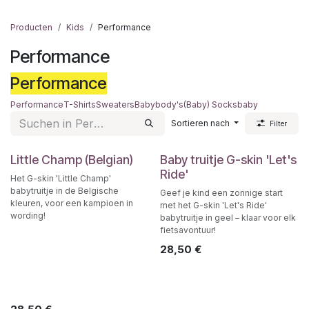
Producten
Kids
Performance
Performance
Performance
Performance
T-Shirts
Sweaters
Babybody's
(Baby) Socks
baby
Sortieren nach
Filter
Little Champ (Belgian)
Baby truitje G-skin 'Let's
Ride'
Het G-skin 'Little Champ'
babytruitje in de Belgische
Geef je kind een zonnige start
kleuren, voor een kampioen in
met het G-skin 'Let's Ride'
wording!
babytruitje in geel – klaar voor elk
fietsavontuur!
28,50
€