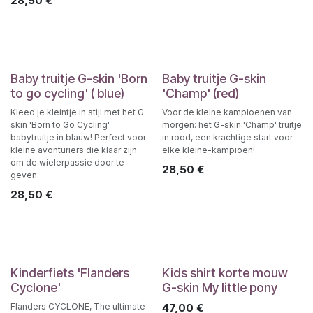
28,50
€
Baby truitje G-skin 'Born
Baby truitje G-skin
to go cycling' ( blue)
'Champ' (red)
Kleed je kleintje in stijl met het G-
Voor de kleine kampioenen van
skin 'Born to Go Cycling'
morgen: het G-skin 'Champ' truitje
babytruitje in blauw! Perfect voor
in rood, een krachtige start voor
kleine avonturiers die klaar zijn
elke kleine-kampioen!
om de wielerpassie door te
28,50
€
geven.
28,50
€
Kinderfiets 'Flanders
Kids shirt korte mouw
Cyclone'
G-skin My little pony
Flanders CYCLONE, The ultimate
47,00
€