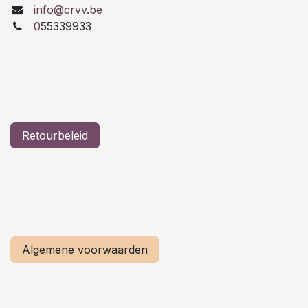
info@crvv.be
0
55339933
Retourbeleid
Algemene voorwaarden