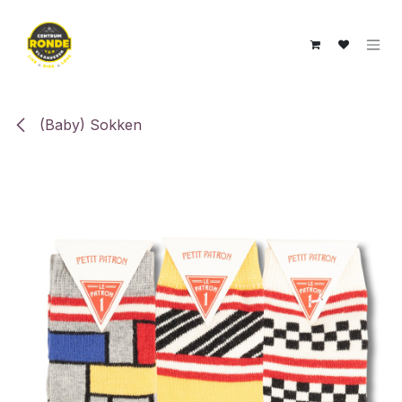
Overslaan naar inhoud
(Baby) Sokken