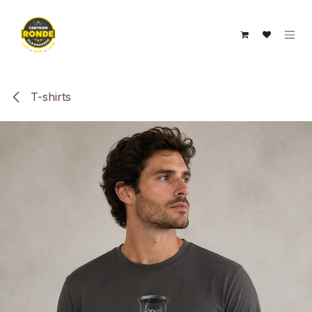
Overslaan naar inhoud
T-shirts