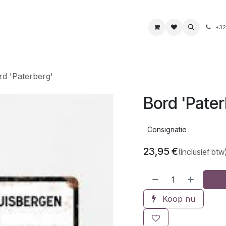
s
Boeken & kaarten
Voeding & drank
Juwelen
+32
rd 'Paterberg'
Bord 'Pater
Consignatie
23,95
€
(Inclusief btw
Koop nu