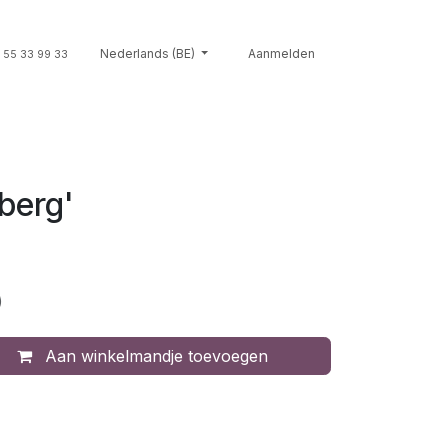
Souvenirs
Nederlands (BE)
Giftcards
Merken
Aanmelden
Contact
Cont
 55 33 99 33
berg'
)
Aan winkelmandje toevoegen