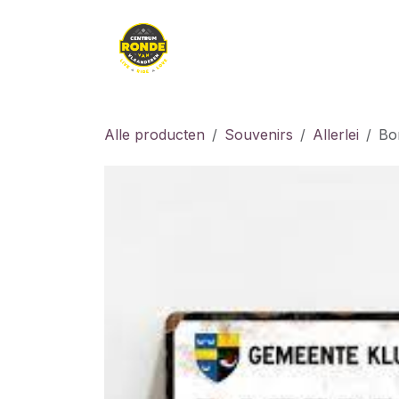
Overslaan naar inhoud
Kledij
Kids
Fiet
Alle producten
Souvenirs
Allerlei
Bo