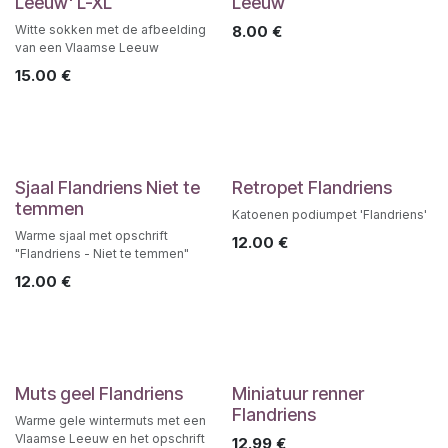
Leeuw' L-XL
Leeuw
Witte sokken met de afbeelding
8.00
€
van een Vlaamse Leeuw
15.00
€
Sjaal Flandriens Niet te
Retropet Flandriens
temmen
Katoenen podiumpet 'Flandriens'
Warme sjaal met opschrift
12.00
€
"Flandriens - Niet te temmen"
12.00
€
Muts geel Flandriens
Miniatuur renner
Flandriens
Warme gele wintermuts met een
Vlaamse Leeuw en het opschrift
12.99
€