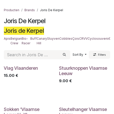
Producten
Brands
Joris De Kerpel
Joris De Kerpel
Joris de Kerpel
Apis
Belgian
Bio-
Buff
Canary
Stuyven
Cobbles
Çois
CRVV
Cyclosouvenir
De
Crew
Racer
Hill
Sort By
Filters
Vlag Vlaanderen
Stuurknoppen Vlaamse
Leeuw
15.00
€
9.00
€
Sokken 'Vlaamse
Sleutelhanger Vlaamse