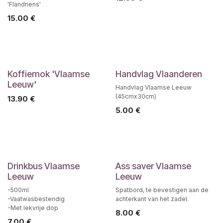
'Flandriens'
15.00
€
Koffiemok 'Vlaamse
Handvlag Vlaanderen
Leeuw'
Handvlag Vlaamse Leeuw
(45cmx30cm)
13.90
€
5.00
€
Drinkbus Vlaamse
Ass saver Vlaamse
Leeuw
Leeuw
-500ml
Spatbord, te bevestigen aan de
-Vaatwasbestendig
achterkant van het zadel.
-Met lekvrije dop
8.00
€
7.00
€