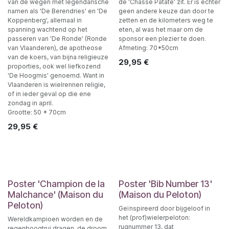
van de wegen met legendarische
de 'Chasse Patate' zit. Er is echter
namen als 'De Berendries' en 'De
geen andere keuze dan door te
Koppenberg', allemaal in
zetten en de kilometers weg te
spanning wachtend op het
eten, al was het maar om de
passeren van 'De Ronde' (Ronde
sponsor een plezier te doen.
van Vlaanderen), de apotheose
Afmeting: 70*50cm
van de koers, van bijna religieuze
29,95
€
proporties, ook wel liefkozend
'De Hoogmis' genoemd. Want in
Vlaanderen is wielrennen religie,
of in ieder geval op die ene
zondag in april.
Grootte: 50 * 70cm
29,95
€
Poster 'Champion de la
Poster 'Bib Number 13'
Malchance' (Maison du
(Maison du Peloton)
Peloton)
Geïnspireerd door bijgeloof in
het (prof)wielerpeloton:
Wereldkampioen worden en de
rugnummer 13, dat
regenboogtrui dragen, de droom