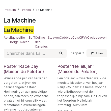
Produits
Brands
La Machine
La Machine
La Machine
Apis
Équipe
Bio-
Buff
Colline
Stuyven
Cobbles
Çois
CRVV
Cyclosouvenir
D
belge
Racer
des
Canaries
Trier par
Filtres
Poster 'Race Day'
Poster 'Hellelujah'
(Maison du Peloton)
(Maison du Peloton)
Wanneer de pijn van het lijden
Een ode aan - misschien wel - de
vergeten is, blijven de
mooiste klassieker van het jaar:
herinneringen bestaan.
Parijs-Roubaix. De hemel voor de
Herinneringen aan geweldige
wielerliefhebber met de
benen, aan races op exotische
toepasselijke bijnaam: De Hel van
plaatsen of bij gruwelijk weer.
het Noorden: Hellelujah!
Memorabele overwinningen,
Afmeting : 50*70cm
extreme hoogtepunten en