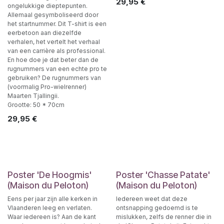
29,95
€
ongelukkige dieptepunten.
Allemaal gesymboliseerd door
het startnummer. Dit T-shirt is een
eerbetoon aan diezelfde
verhalen, het vertelt het verhaal
van een carrière als professional.
En hoe doe je dat beter dan de
rugnummers van een echte pro te
gebruiken? De rugnummers van
(voormalig Pro-wielrenner)
Maarten Tjallingii.
Grootte: 50 * 70cm
29,95
€
Poster 'De Hoogmis'
Poster 'Chasse Patate'
(Maison du Peloton)
(Maison du Peloton)
Eens per jaar zijn alle kerken in
Iedereen weet dat deze
Vlaanderen leeg en verlaten.
ontsnapping gedoemd is te
Waar iedereen is? Aan de kant
mislukken, zelfs de renner die in