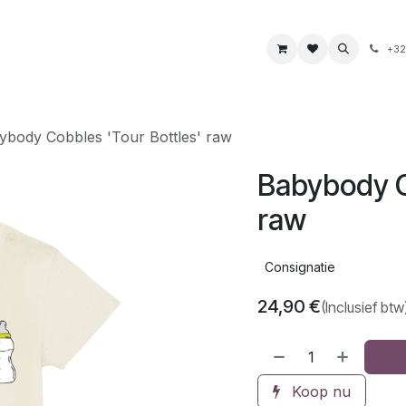
s
Boeken & kaarten
Voeding & drank
Juwelen
+32
ybody Cobbles 'Tour Bottles' raw
Babybody C
raw
Consignatie
24,90
€
(Inclusief btw
Koop nu