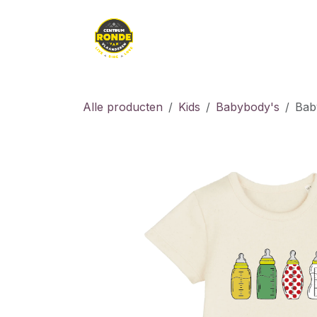
Overslaan naar inhoud
Kledij
Kids
Fiet
Alle producten
Kids
Babybody's
Bab