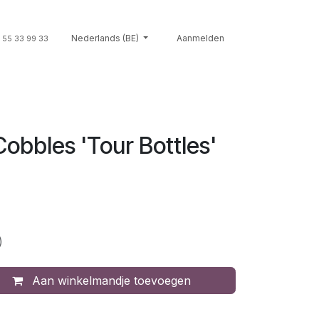
Souvenirs
Nederlands (BE)
Giftcards
Merken
Aanmelden
Contact
Cont
 55 33 99 33
obbles 'Tour Bottles'
)
Aan winkelmandje toevoegen