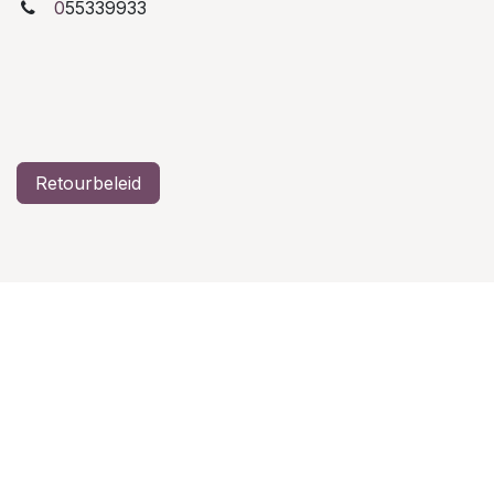
0
55339933
Retourbeleid
Algemene voorwaarden