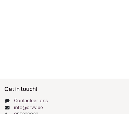
Get in touch!
Contacteer ons
info@crvv.be
0
55339933