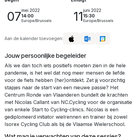
mei 2022
juni 2022
07
11
14:00
15:30
Europe/Brussels
Europe/Brussels
Aan de kalender toevoegen:
Jouw persoonlijke begeleider
Als we dan toch iets positiefs moeten zien in de hele
pandemie, is het wel dat nog meer mensen de liefde
voor de fiets hebben (her)ontdekt. Zet jij voorzichtig
stapjes naar de start van een nieuwe passie? Het
Centrum Ronde van Vlaanderen bundelt de krachten
met Nicolas Callant van NC.Cycling voor de organisatie
van enkele Start to Cycling-clinics. Nicolas is een
gediplomeerd initiator wielrennen en trainer bij zowel
Isorex Cycling Club als bij de Vlaamse Wielerschool.
Wat mag je verwachten van deze sessies?