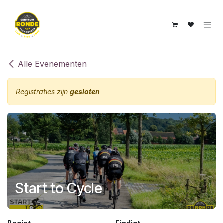
Overslaan naar inhoud
Alle Evenementen
Registraties zijn
gesloten
Start to Cycle
Begint
Eindigt