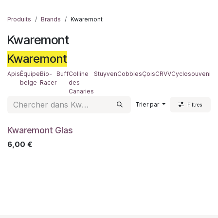
Produits
Brands
Kwaremont
Kwaremont
Kwaremont
Apis
Équipe
Bio-
Buff
Colline
Stuyven
Cobbles
Çois
CRVV
Cyclosouvenir
D
belge
Racer
des
Canaries
Trier par
Filtres
Kwaremont Glas
6,00
€