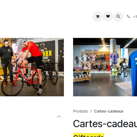
Bike
Books & Maps
Food & Drink
Jewelry
So
+3
Produits
Cartes-cadeaux
Cartes-cadea