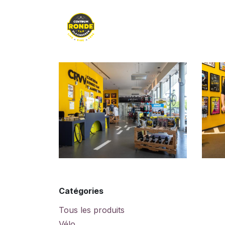
Se rendre au contenu
Clothing
Enfants
Catégories
Tous les produits
Vélo