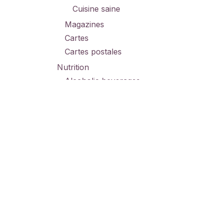
Cuisine saine
Magazines
Cartes
Cartes postales
Nutrition
Alcoholic beverages
Sports nutrition
Boissons
All kinds of...
Jewellery
Souvenirs
Miniatuurrenners
Sous-verres
Porte-clés
Magnets & badges