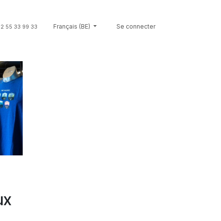
uvenirs
Cartes-cadeaux
Français (BE)
Se connecter
Brands
Contact
2 55 33 99 33
ux