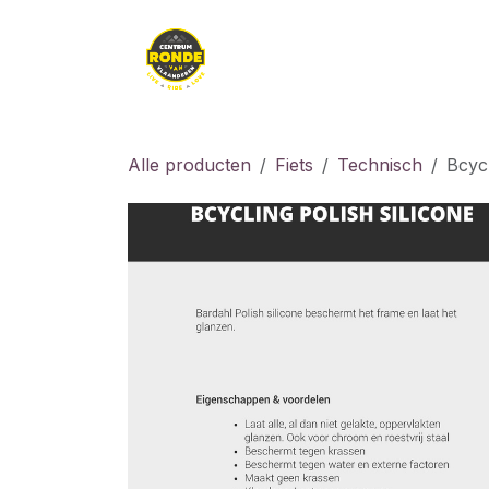
Overslaan naar inhoud
Kledij
Kids
Fiet
Alle producten
Fiets
Technisch
Bcycl