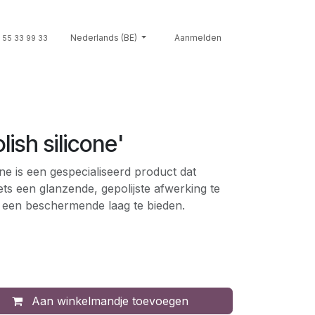
Souvenirs
Nederlands (BE)
Giftcards
Merken
Aanmelden
Contact
Cont
 55 33 99 33
lish silicone'
one is een gespecialiseerd product dat
ets een glanzende, gepolijste afwerking te
jd een beschermende laag te bieden.
Aan winkelmandje toevoegen