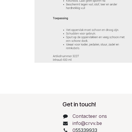
Get in touch!
Contacteer ons
info@crvv.be
0
55339933