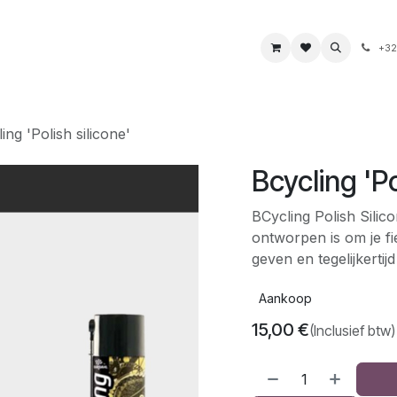
s
Boeken & kaarten
Voeding & drank
Juwelen
+32
ing 'Polish silicone'
Bcycling 'Po
BCycling Polish Silic
ontworpen is om je fi
geven en tegelijkerti
Aankoop
15,00
€
(Inclusief btw)