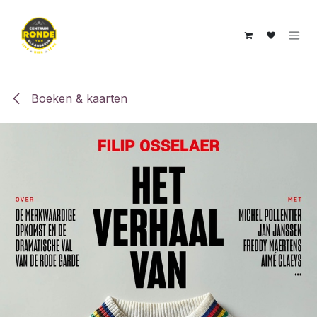
Overslaan naar inhoud
Boeken & kaarten