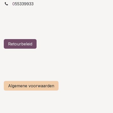
0
55339933
Retourbeleid
Algemene voorwaarden