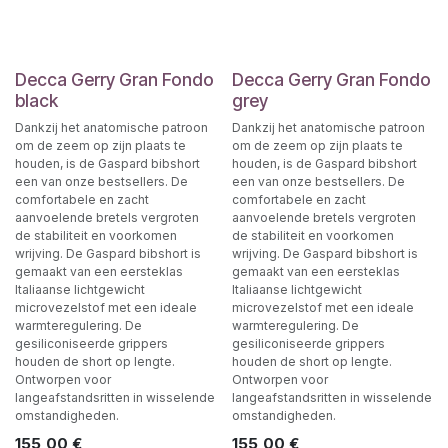
Decca Gerry Gran Fondo
Decca Gerry Gran Fondo
black
grey
Dankzij het anatomische patroon
Dankzij het anatomische patroon
om de zeem op zijn plaats te
om de zeem op zijn plaats te
houden, is de Gaspard bibshort
houden, is de Gaspard bibshort
een van onze bestsellers. De
een van onze bestsellers. De
comfortabele en zacht
comfortabele en zacht
aanvoelende bretels vergroten
aanvoelende bretels vergroten
de stabiliteit en voorkomen
de stabiliteit en voorkomen
wrijving. De Gaspard bibshort is
wrijving. De Gaspard bibshort is
gemaakt van een eersteklas
gemaakt van een eersteklas
Italiaanse lichtgewicht
Italiaanse lichtgewicht
microvezelstof met een ideale
microvezelstof met een ideale
warmteregulering. De
warmteregulering. De
gesiliconiseerde grippers
gesiliconiseerde grippers
houden de short op lengte.
houden de short op lengte.
Ontworpen voor
Ontworpen voor
langeafstandsritten in wisselende
langeafstandsritten in wisselende
omstandigheden.
omstandigheden.
155,00
€
155,00
€