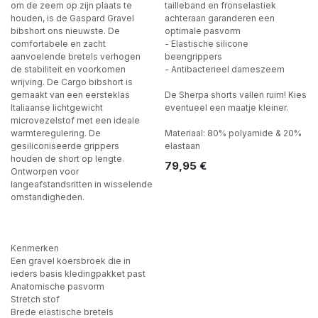
om de zeem op zijn plaats te
tailleband en fronselastiek
houden, is de Gaspard Gravel
achteraan garanderen een
bibshort ons nieuwste. De
optimale pasvorm
comfortabele en zacht
- Elastische silicone
aanvoelende bretels verhogen
beengrippers
de stabiliteit en voorkomen
- Antibacterieel dameszeem
wrijving. De Cargo bibshort is
gemaakt van een eersteklas
De Sherpa shorts vallen ruim! Kies
Italiaanse lichtgewicht
eventueel een maatje kleiner.
microvezelstof met een ideale
warmteregulering. De
Materiaal: 80% polyamide & 20%
gesiliconiseerde grippers
elastaan
houden de short op lengte.
79,95
€
Ontworpen voor
langeafstandsritten in wisselende
omstandigheden.
Kenmerken
Een gravel koersbroek die in
ieders basis kledingpakket past
Anatomische pasvorm
Stretch stof
Brede elastische bretels