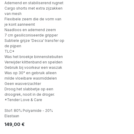
Ademend en stabiliserend rugnet
Cargo shorts met extra zijzakken
van mesh
Flexibele zeem die de vorm van
je kont aanneemt
Naadloos en ademend zeem
7 cm gesiliconiseerde gripper
Subtiele grijze 'Decca' transfer op
de pijpen
TLC*
Was het broekje binnenstebuiten
Verwijder klittenband en spelden
Gebruik bij voorkeur een waszak
Was op 30° en gebruik alleen
milde vloeibare wasmiddelen
Geen wasverzachter
Droog het slabbetje op een
droogrek, nooit in de droger.
*Tender Love & Care
Stof: 80% Polyamide - 20%
Elastaan
149,00
€