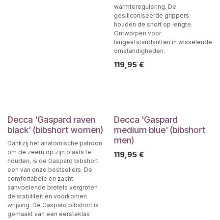
warmteregulering. De
gesiliconiseerde grippers
houden de short op lengte.
Ontworpen voor
langeafstandsritten in wisselende
omstandigheden.
119,95
€
Decca 'Gaspard raven
Decca 'Gaspard
black' (bibshort women)
medium blue' (bibshort
men)
Dankzij het anatomische patroon
om de zeem op zijn plaats te
119,95
€
houden, is de Gaspard bibshort
een van onze bestsellers. De
comfortabele en zacht
aanvoelende bretels vergroten
de stabiliteit en voorkomen
wrijving. De Gaspard bibshort is
gemaakt van een eersteklas