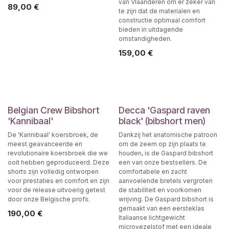
van Vlaanderen om er zeker van
89,00
€
te zijn dat de materialen en
constructie optimaal comfort
bieden in uitdagende
omstandigheden.
159,00
€
Belgian Crew Bibshort
Decca 'Gaspard raven
'Kannibaal'
black' (bibshort men)
De 'Kannibaal' koersbroek, de
Dankzij het anatomische patroon
meest geavanceerde en
om de zeem op zijn plaats te
revolutionaire koersbroek die we
houden, is de Gaspard bibshort
ooit hebben geproduceerd. Deze
een van onze bestsellers. De
shorts zijn volledig ontworpen
comfortabele en zacht
voor prestaties en comfort en zijn
aanvoelende bretels vergroten
voor de release uitvoerig getest
de stabiliteit en voorkomen
door onze Belgische profs.
wrijving. De Gaspard bibshort is
gemaakt van een eersteklas
190,00
€
Italiaanse lichtgewicht
microvezelstof met een ideale