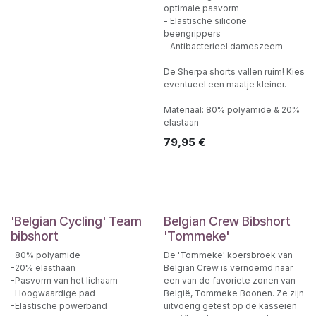
optimale pasvorm
- Elastische silicone
beengrippers
- Antibacterieel dameszeem
De Sherpa shorts vallen ruim! Kies
eventueel een maatje kleiner.
Materiaal: 80% polyamide & 20%
elastaan
79,95
€
'Belgian Cycling' Team
Belgian Crew Bibshort
bibshort
'Tommeke'
-80% polyamide
De 'Tommeke' koersbroek van
-20% elasthaan
Belgian Crew is vernoemd naar
-Pasvorm van het lichaam
een van de favoriete zonen van
-Hoogwaardige pad
België, Tommeke Boonen. Ze zijn
-Elastische powerband
uitvoerig getest op de kasseien