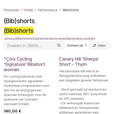
Producten
Kledij
Performance
(Bib)shorts
(Bib)shorts
(Bib)shorts
Jerseys
(Bib)shorts
Sokken
Handschoenen
Necktubes
Jackets
Sorteer op
Filters
*Çois Cycling
Canary Hill 'Sherpa'
'Signature' Bibshort
Short - Thym
women
Het basisstuk dat niet in je
fietsgarderobe mag ontbreken:
Pro cycling bibshorts met
een degelijke groene fietsbroek.
lasergesneden zijpanelen.
Hydrofiele componenten voor
- Short gemaakt uit elastisch en
een fris en droog gevoel.
zacht materiaal, 80% polyamide
Speciaal ontworpen voor de
en 20% elastaan
anatomie van vrouwen.
- De verhoogde elastische
Gemaakt in Italië.
tailleband en fronselastiek
140,00
€
achteraan garanderen een