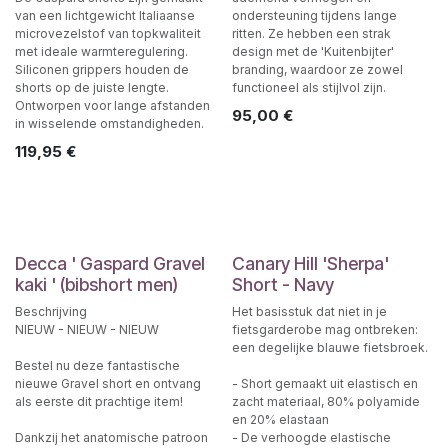
van een lichtgewicht Italiaanse
ondersteuning tijdens lange
microvezelstof van topkwaliteit
ritten. Ze hebben een strak
met ideale warmteregulering.
design met de 'Kuitenbijter'
Siliconen grippers houden de
branding, waardoor ze zowel
shorts op de juiste lengte.
functioneel als stijlvol zijn.
Ontworpen voor lange afstanden
95,00
€
in wisselende omstandigheden.
119,95
€
Decca ' Gaspard Gravel
Canary Hill 'Sherpa'
kaki ' (bibshort men)
Short - Navy
Beschrijving
Het basisstuk dat niet in je
NIEUW - NIEUW - NIEUW
fietsgarderobe mag ontbreken:
een degelijke blauwe fietsbroek.
Bestel nu deze fantastische
nieuwe Gravel short en ontvang
- Short gemaakt uit elastisch en
als eerste dit prachtige item!
zacht materiaal, 80% polyamide
en 20% elastaan
Dankzij het anatomische patroon
- De verhoogde elastische