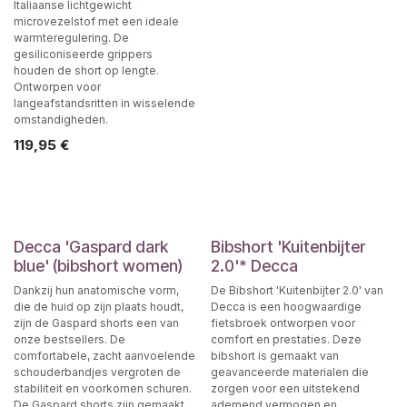
Italiaanse lichtgewicht
microvezelstof met een ideale
warmteregulering. De
gesiliconiseerde grippers
houden de short op lengte.
Ontworpen voor
langeafstandsritten in wisselende
omstandigheden.
119,95
€
Decca 'Gaspard dark
Bibshort 'Kuitenbijter
blue' (bibshort women)
2.0'* Decca
Dankzij hun anatomische vorm,
De Bibshort 'Kuitenbijter 2.0' van
die de huid op zijn plaats houdt,
Decca is een hoogwaardige
zijn de Gaspard shorts een van
fietsbroek ontworpen voor
onze bestsellers. De
comfort en prestaties. Deze
comfortabele, zacht aanvoelende
bibshort is gemaakt van
schouderbandjes vergroten de
geavanceerde materialen die
stabiliteit en voorkomen schuren.
zorgen voor een uitstekend
De Gaspard shorts zijn gemaakt
ademend vermogen en