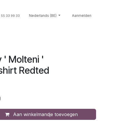
Souvenirs
Nederlands (BE)
Giftcards
Merken
Aanmelden
Contact
Cont
 55 33 99 33
 ' Molteni '
hirt Redted
)
Aan winkelmandje toevoegen