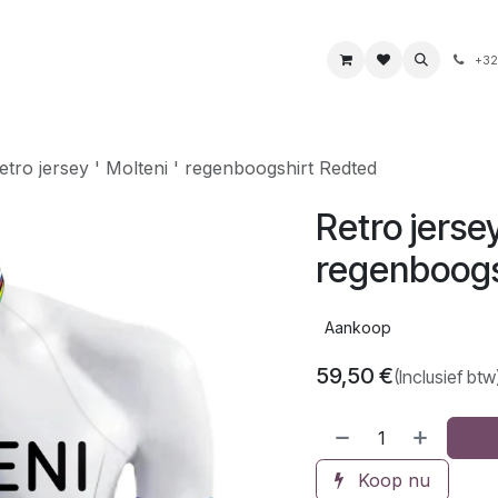
s
Boeken & kaarten
Voeding & drank
Juwelen
+32
etro jersey ' Molteni ' regenboogshirt Redted
Retro jersey
regenboogs
Aankoop
59,50
€
(Inclusief btw
Koop nu