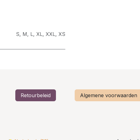
S
,
M
,
L
,
XL
,
XXL
,
XS
Retourbeleid
Algemene voorwaarden