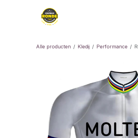
Overslaan naar inhoud
Kledij
Kids
Fiet
Alle producten
Kledij
Performance
R