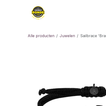
Overslaan naar inhoud
Kledij
Kids
Fiet
Alle producten
Juwelen
Sailbrace 'Bra