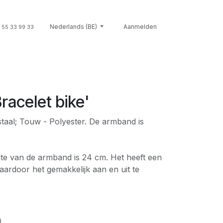
Souvenirs
Nederlands (BE)
Giftcards
Merken
Aanmelden
Contact
Cont
 55 33 99 33
Bracelet bike'
 staal; Touw - Polyester. De armband is
gte van de armband is 24 cm. Het heeft een
ardoor het gemakkelijk aan en uit te
)