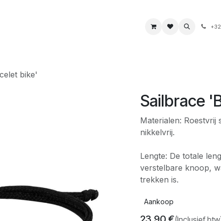
s
Boeken & kaarten
Voeding & drank
Juwelen
+32
celet bike'
Sailbrace '
Materialen: Roestvrij
nikkelvrij.
Lengte: De totale len
verstelbare knoop, wa
trekken is.
Aankoop
23,90
€
(Inclusief btw