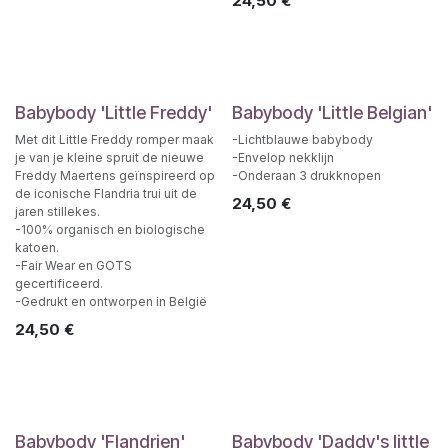
24,50
€
Babybody 'Little Freddy'
Babybody 'Little Belgian'
Met dit Little Freddy romper maak
-Lichtblauwe babybody
je van je kleine spruit de nieuwe
-Envelop nekklijn
Freddy Maertens geïnspireerd op
-Onderaan 3 drukknopen
de iconische Flandria trui uit de
24,50
€
jaren stillekes.
-100% organisch en biologische
katoen.
-Fair Wear en GOTS
gecertificeerd.
-Gedrukt en ontworpen in België
24,50
€
Babybody 'Flandrien'
Babybody 'Daddy's little