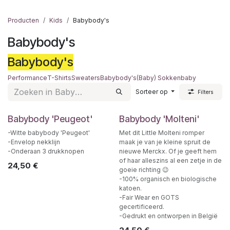
Producten
Kids
Babybody's
Babybody's
Babybody's
Performance
T-Shirts
Sweaters
Babybody's
(Baby) Sokken
​baby
Sorteer op
Filters
Babybody 'Peugeot'
Babybody 'Molteni'
-Witte babybody 'Peugeot'
Met dit Little Molteni romper
-Envelop nekklijn
maak je van je kleine spruit de
-Onderaan 3 drukknopen
nieuwe Merckx. Of je geeft hem
of haar alleszins al een zetje in de
24,50
€
goeie richting 😉
-100% organisch en biologische
katoen.
-Fair Wear en GOTS
gecertificeerd.
-Gedrukt en ontworpen in België