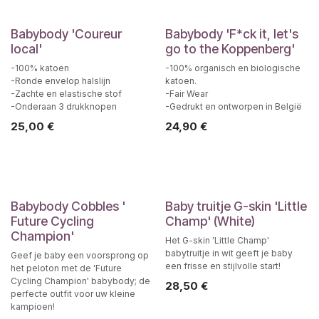
Babybody 'Coureur
Babybody 'F*ck it, let's
local'
go to the Koppenberg'
-100% katoen
-100% organisch en biologische
-Ronde envelop halslijn
katoen.
-Zachte en elastische stof
-Fair Wear
-Onderaan 3 drukknopen
-Gedrukt en ontworpen in België
25,00
€
24,90
€
Babybody Cobbles '
Baby truitje G-skin 'Little
Future Cycling
Champ' (White)
Champion'
Het G-skin 'Little Champ'
babytruitje in wit geeft je baby
Geef je baby een voorsprong op
een frisse en stijlvolle start!
het peloton met de 'Future
Cycling Champion' babybody; de
28,50
€
perfecte outfit voor uw kleine
kampioen!