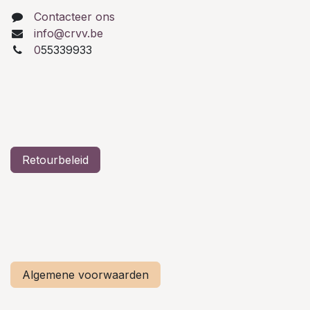
Contacteer ons
info@crvv.be
0
55339933
Retourbeleid
Algemene voorwaarden