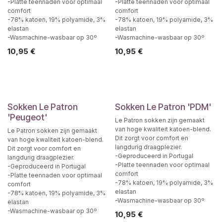
-Platte teennaden voor optimaal
-Platte teennaden voor optimaal
comfort
comfort
-78% katoen, 19% polyamide, 3%
-78% katoen, 19% polyamide, 3%
elastan
elastan
-Wasmachine-wasbaar op 30º
-Wasmachine-wasbaar op 30º
10,95
€
10,95
€
Sokken Le Patron
Sokken Le Patron 'PDM'
'Peugeot'
Le Patron sokken zijn gemaakt
van hoge kwaliteit katoen-blend.
Le Patron sokken zijn gemaakt
Dit zorgt voor comfort en
van hoge kwaliteit katoen-blend.
langdurig draagplezier.
Dit zorgt voor comfort en
-Geproduceerd in Portugal
langdurig draagplezier.
-Platte teennaden voor optimaal
-Geproduceerd in Portugal
comfort
-Platte teennaden voor optimaal
-78% katoen, 19% polyamide, 3%
comfort
elastan
-78% katoen, 19% polyamide, 3%
-Wasmachine-wasbaar op 30º
elastan
-Wasmachine-wasbaar op 30º
10,95
€