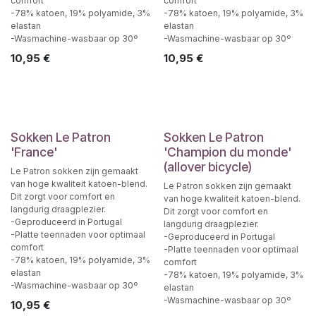
comfort
comfort
-78% katoen, 19% polyamide, 3%
-78% katoen, 19% polyamide, 3%
elastan
elastan
-Wasmachine-wasbaar op 30º
-Wasmachine-wasbaar op 30º
10,95
€
10,95
€
Sokken Le Patron
Sokken Le Patron
'France'
'Champion du monde'
(allover bicycle)
Le Patron sokken zijn gemaakt
van hoge kwaliteit katoen-blend.
Le Patron sokken zijn gemaakt
Dit zorgt voor comfort en
van hoge kwaliteit katoen-blend.
langdurig draagplezier.
Dit zorgt voor comfort en
-Geproduceerd in Portugal
langdurig draagplezier.
-Platte teennaden voor optimaal
-Geproduceerd in Portugal
comfort
-Platte teennaden voor optimaal
-78% katoen, 19% polyamide, 3%
comfort
elastan
-78% katoen, 19% polyamide, 3%
-Wasmachine-wasbaar op 30º
elastan
-Wasmachine-wasbaar op 30º
10,95
€