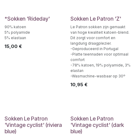
*Sokken 'Rideday'
Sokken Le Patron 'Z'
90% katoen
Le Patron sokken zijn gemaakt
5% polyamide
van hoge kwaliteit katoen-blend.
5% elastaan
Dit zorgt voor comfort en
langdurig draagplezier.
15,00
€
-Geproduceerd in Portugal
-Platte teennaden voor optimaal
comfort
-78% katoen, 19% polyamide, 3%
elastan
-Wasmachine-wasbaar op 30º
10,95
€
Sokken Le Patron
Sokken Le Patron
'Vintage cyclist' (riviera
'Vintage cyclist' (dark
blue)
blue)