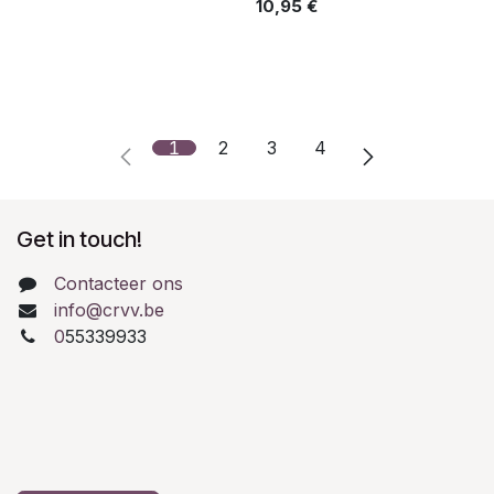
10,95
€
1
2
3
4
Get in touch!
Contacteer ons
info@crvv.be
0
55339933