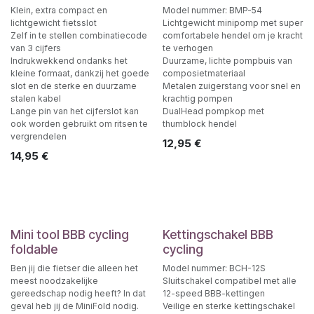
Klein, extra compact en
Model nummer: BMP-54
lichtgewicht fietsslot
Lichtgewicht minipomp met super
Zelf in te stellen combinatiecode
comfortabele hendel om je kracht
van 3 cijfers
te verhogen
Indrukwekkend ondanks het
Duurzame, lichte pompbuis van
kleine formaat, dankzij het goede
composietmateriaal
slot en de sterke en duurzame
Metalen zuigerstang voor snel en
stalen kabel
krachtig pompen
Lange pin van het cijferslot kan
DualHead pompkop met
ook worden gebruikt om ritsen te
thumblock hendel
vergrendelen
12,95
€
14,95
€
Mini tool BBB cycling
Kettingschakel BBB
foldable
cycling
Ben jij die fietser die alleen het
Model nummer: BCH-12S
meest noodzakelijke
Sluitschakel compatibel met alle
gereedschap nodig heeft? In dat
12-speed BBB-kettingen
geval heb jij de MiniFold nodig.
Veilige en sterke kettingschakel