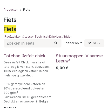
Producten
Fiets
Fiets
Fiets
(Rug)zakken & tassen
Technisch
Drinkbus / bidon
Sorteer op
Filters
Totebag 'Asfalt chick'
Stuurknoppen 'Vlaamse
Leeuw'
Deze Asfalt Chick musette of
tote-bag is van sterk, duurzaam,
9,00
€
100% ecologisch katoen in een
melange grijze kleur.
80% gerecycleerd katoen en
20% gerecycleerd polyester
300 gr/m²
Fair Wear en GOTS gecertificeerd
Gedrukt en ontworpen in België