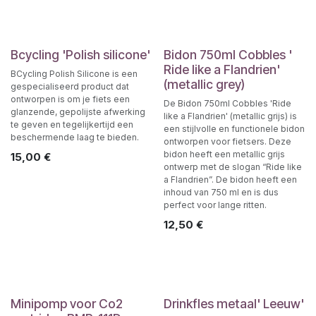
Bcycling 'Polish silicone'
Bidon 750ml Cobbles '
Ride like a Flandrien'
BCycling Polish Silicone is een
(metallic grey)
gespecialiseerd product dat
ontworpen is om je fiets een
De Bidon 750ml Cobbles 'Ride
glanzende, gepolijste afwerking
like a Flandrien' (metallic grijs) is
te geven en tegelijkertijd een
een stijlvolle en functionele bidon
beschermende laag te bieden.
ontworpen voor fietsers. Deze
bidon heeft een metallic grijs
15,00
€
ontwerp met de slogan “Ride like
a Flandrien”. De bidon heeft een
inhoud van 750 ml en is dus
perfect voor lange ritten.
12,50
€
Minipomp voor Co2
Drinkfles metaal' Leeuw'