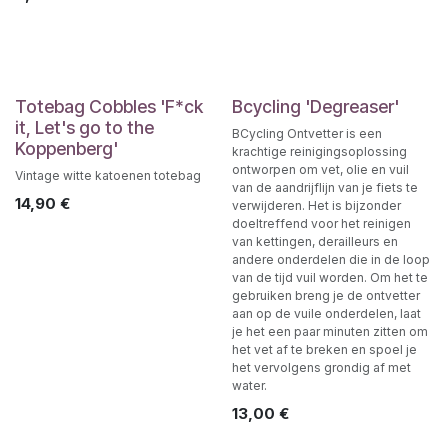
Totebag Cobbles 'F*ck
Bcycling 'Degreaser'
it, Let's go to the
BCycling Ontvetter is een
Koppenberg'
krachtige reinigingsoplossing
ontworpen om vet, olie en vuil
Vintage witte katoenen totebag
van de aandrijflijn van je fiets te
14,90
€
verwijderen. Het is bijzonder
doeltreffend voor het reinigen
van kettingen, derailleurs en
andere onderdelen die in de loop
van de tijd vuil worden. Om het te
gebruiken breng je de ontvetter
aan op de vuile onderdelen, laat
je het een paar minuten zitten om
het vet af te breken en spoel je
het vervolgens grondig af met
water.
13,00
€