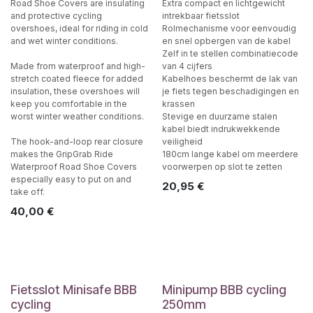
Road Shoe Covers are insulating
Extra compact en lichtgewicht
and protective cycling
intrekbaar fietsslot
overshoes, ideal for riding in cold
Rolmechanisme voor eenvoudig
and wet winter conditions.
en snel opbergen van de kabel
Zelf in te stellen combinatiecode
Made from waterproof and high-
van 4 cijfers
stretch coated fleece for added
Kabelhoes beschermt de lak van
insulation, these overshoes will
je fiets tegen beschadigingen en
keep you comfortable in the
krassen
worst winter weather conditions.
Stevige en duurzame stalen
kabel biedt indrukwekkende
The hook-and-loop rear closure
veiligheid
makes the GripGrab Ride
180cm lange kabel om meerdere
Waterproof Road Shoe Covers
voorwerpen op slot te zetten
especially easy to put on and
20,95
€
take off.
40,00
€
Fietsslot Minisafe BBB
Minipump BBB cycling
cycling
250mm