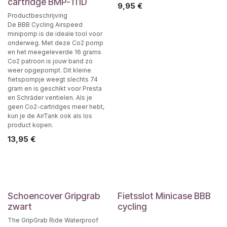
cartridge BMP-111D
9,95
€
Productbeschrijving
De BBB Cycling Airspeed
minipomp is de ideale tool voor
onderweg. Met deze Co2 pomp
en het meegeleverde 16 grams
Co2 patroon is jouw band zo
weer opgepompt. Dit kleine
fietspompje weegt slechts 74
gram en is geschikt voor Presta
en Schräder ventielen. Als je
geen Co2-cartridges meer hebt,
kun je de AirTank ook als los
product kopen.
13,95
€
Schoencover Gripgrab
Fietsslot Minicase BBB
zwart
cycling
The GripGrab Ride Waterproof