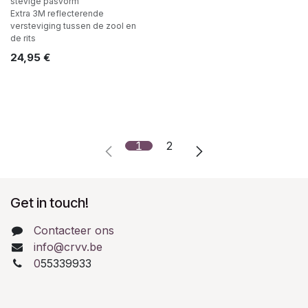
stevige pasvorm
Extra 3M reflecterende
versteviging tussen de zool en
de rits
24,95
€
1
2
Get in touch!
Contacteer ons
info@crvv.be
0
55339933