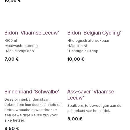
10,99
€
Bidon 'Vlaamse Leeuw'
Bidon 'Belgian Cycling'
-500ml
-Biologisch afbreekbaar
-Vaatwasbestendig
-Made in NL
-Met lekvrije dop
-Handige sluitdop
7,00
€
10,00
€
Binnenband 'Schwalbe'
Ass-saver 'Vlaamse
Leeuw'
Deze binnenbanden staan
bekend om hun duurzaamheid en
Spatbord, te bevestigen aan de
betrouwbaarheid, waardoor ze
achterkant van het zadel.
een geweldige keuze zijn voor
8,00
€
elke fietser.
8,50
€