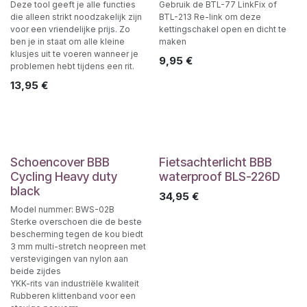
Deze tool geeft je alle functies
Gebruik de BTL-77 LinkFix of
die alleen strikt noodzakelijk zijn
BTL-213 Re-link om deze
voor een vriendelijke prijs. Zo
kettingschakel open en dicht te
ben je in staat om alle kleine
maken
klusjes uit te voeren wanneer je
9,95
€
problemen hebt tijdens een rit.
13,95
€
Schoencover BBB
Fietsachterlicht BBB
Cycling Heavy duty
waterproof BLS-226D
black
34,95
€
Model nummer: BWS-02B
Sterke overschoen die de beste
bescherming tegen de kou biedt
3 mm multi-stretch neopreen met
verstevigingen van nylon aan
beide zijdes
YKK-rits van industriële kwaliteit
Rubberen klittenband voor een