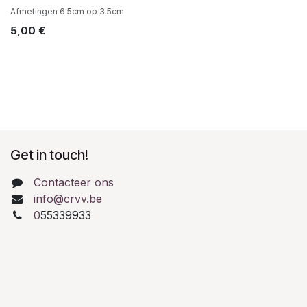
Afmetingen 6.5cm op 3.5cm
5,00
€
Get in touch!
Contacteer ons
info@crvv.be
0
55339933