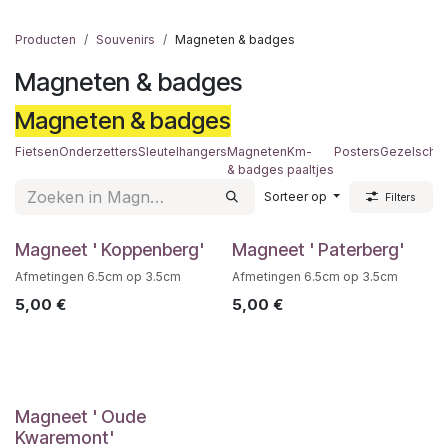
Producten
Souvenirs
Magneten & badges
Magneten & badges
Magneten & badges
Fietsen
Onderzetters
Sleutelhangers
Magneten
Km-
Posters
Gezelschap
& badges
paaltjes
Sorteer op
Filters
Magneet ' Koppenberg'
Magneet ' Paterberg'
Afmetingen 6.5cm op 3.5cm
Afmetingen 6.5cm op 3.5cm
5,00
€
5,00
€
Magneet ' Oude
Kwaremont'