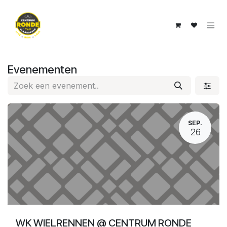
Overslaan naar inhoud
Evenementen
SEP.
26
WK WIELRENNEN @ CENTRUM RONDE