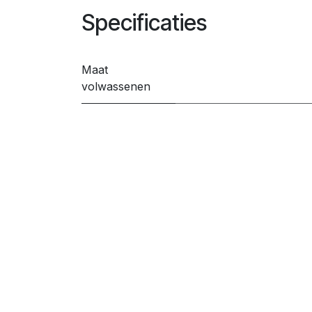
Specificaties
Maat
volwassenen
Gender
Get in touch!
Contacteer ons
info@crvv.be
0
55339933