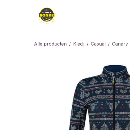
Overslaan naar inhoud
Kledij
Kids
Fiet
Alle producten
Kledij
Casual
Canary H