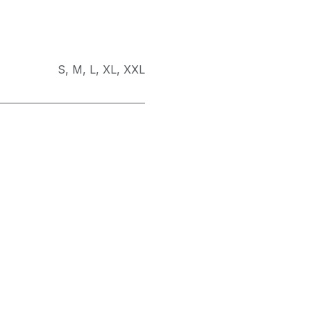
S
,
M
,
L
,
XL
,
XXL
Vrouw
Retourbeleid
Algemene voorwaarden