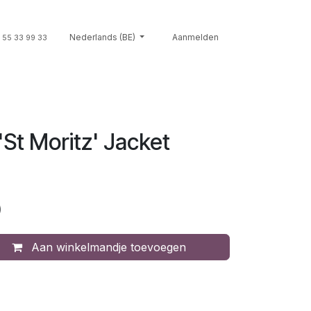
Souvenirs
Nederlands (BE)
Giftcards
Merken
Aanmelden
Contact
Cont
 55 33 99 33
'St Moritz' Jacket
)
Aan winkelmandje toevoegen