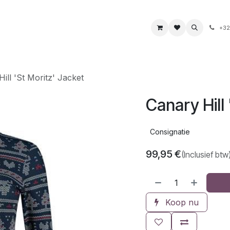
s
Boeken & kaarten
Voeding & drank
Juwelen
+32
ill 'St Moritz' Jacket
Canary Hill 
Consignatie
99,95
€
(Inclusief btw
Koop nu