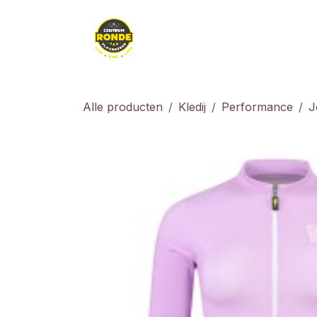
Overslaan naar inhoud
Kledij
Kids
Fiet
Alle producten
Kledij
Performance
J