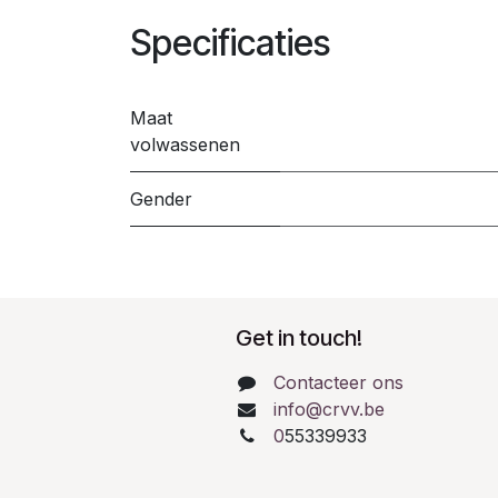
Specificaties
Maat
volwassenen
Gender
Get in touch!
Contacteer ons
info@crvv.be
0
55339933