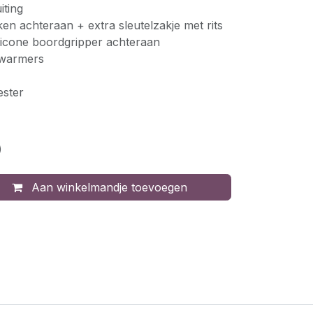
iting
en achteraan + extra sleutelzakje met rits
silicone boordgripper achteraan
mwarmers
ester
)
Aan winkelmandje toevoegen