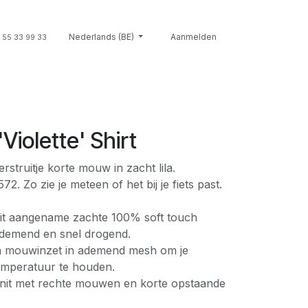
Souvenirs
Nederlands (BE)
Giftcards
Merken
Aanmelden
Contact
Cont
 55 33 99 33
'Violette' Shirt
rstruitje korte mouw in zacht lila.
. Zo zie je meteen of het bij je fiets past.
 uit aangename zachte 100% soft touch
 ademend en snel drogend.
en mouwinzet in ademend mesh om je
temperatuur te houden.
nit met rechte mouwen en korte opstaande