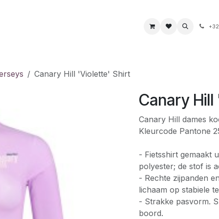
s
Boeken & kaarten
Voeding & drank
Juwelen
+32
erseys
Canary Hill 'Violette' Shirt
Canary Hill 
Canary Hill dames koe
Kleurcode Pantone 2572
- Fietsshirt gemaakt
polyester; de stof is
- Rechte zijpanden 
lichaam op stabiele 
- Strakke pasvorm. S
boord.