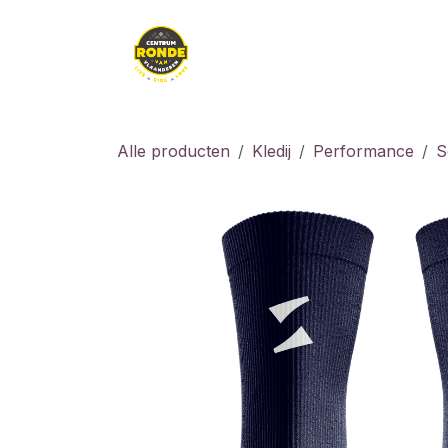
Overslaan naar inhoud
Kledij
Kids
Fiet
Alle producten
Kledij
Performance
S