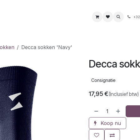
s
Boeken & kaarten
Voeding & drank
Juwelen
+32
okken
Decca sokken 'Navy'
Decca sokk
Consignatie
17,95
€
(Inclusief btw)
Koop nu