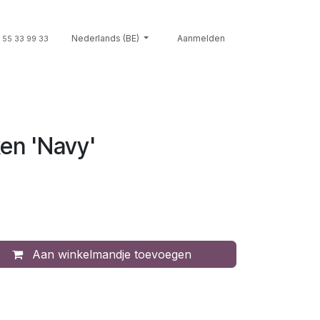
Souvenirs
Nederlands (BE)
Giftcards
Merken
Aanmelden
Contact
Cont
 55 33 99 33
en 'Navy'
Aan winkelmandje toevoegen