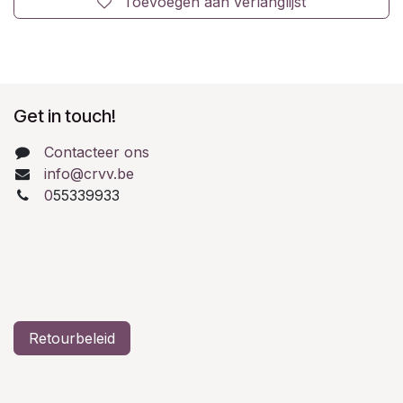
Toevoegen aan verlanglijst
Get in touch!
Contacteer ons
info@crvv.be
0
55339933
Retourbeleid