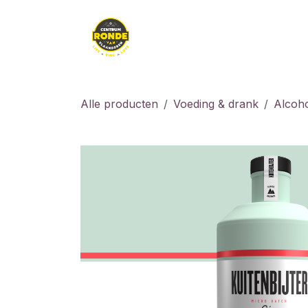
Overslaan naar inhoud
Kledij
Kids
Fiet
Alle producten
Voeding & drank
Alcoho