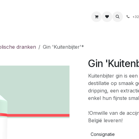
s
Boeken & kaarten
Voeding & drank
Juwelen
+32
lische dranken
Gin 'Kuitenbijter'*
Gin 'Kuitenb
Kuitenbijter gin is een
destillatie op smaak
dripping, een extract
enkel hun fijnste sma
!Omwille van de accij
België leveren!
Consignatie