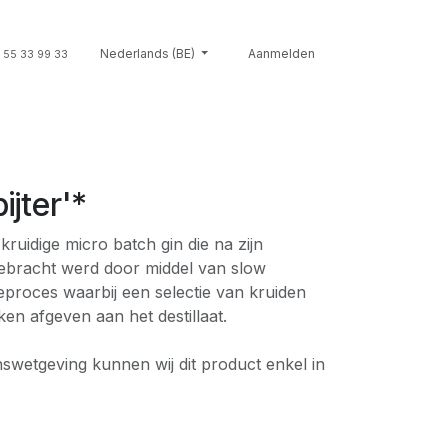
Souvenirs
Nederlands (BE)
Giftcards
Merken
Aanmelden
Contact
Cont
 55 33 99 33
ijter'*
 kruidige micro batch gin die na zijn
 gebracht werd door middel van slow
ieproces waarbij een selectie van kruiden
ken afgeven aan het destillaat.
nswetgeving kunnen wij dit product enkel in