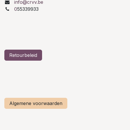
info@crvv.be
0
55339933
Retourbeleid
Algemene voorwaarden