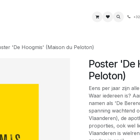
s
Boeken & kaarten
Voeding & drank
Juwelen
+32
ster 'De Hoogmis' (Maison du Peloton)
Poster 'De
Peloton)
Eens per jaar zijn all
Waar iedereen is? Aa
namen als 'De Berend
spanning wachtend o
Vlaanderen), de apoth
proporties, ook wel 
Vlaanderen is wielrenn