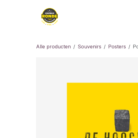
Overslaan naar inhoud
Kledij
Kids
Fiet
Alle producten
Souvenirs
Posters
Po