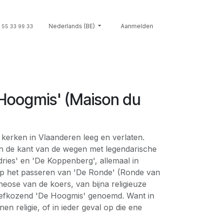
Souvenirs
Nederlands (BE)
Giftcards
Merken
Aanmelden
Contact
Cont
 55 33 99 33
 Hoogmis' (Maison du
e kerken in Vlaanderen leeg en verlaten.
n de kant van de wegen met legendarische
ries' en 'De Koppenberg', allemaal in
p het passeren van 'De Ronde' (Ronde van
eose van de koers, van bijna religieuze
liefkozend 'De Hoogmis' genoemd. Want in
en religie, of in ieder geval op die ene