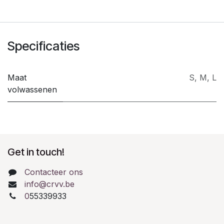
Specificaties
Maat
S
,
M
,
L
volwassenen
Get in touch!
Contacteer ons
info@crvv.be
0
55339933