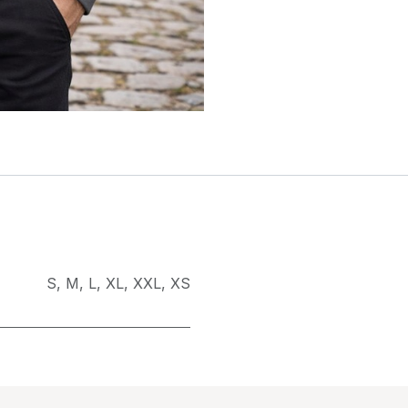
S
,
M
,
L
,
XL
,
XXL
,
XS