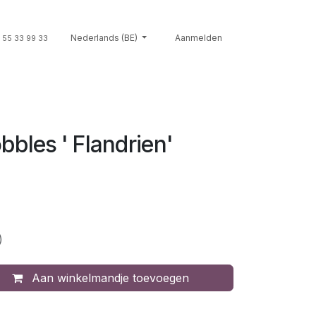
Souvenirs
Nederlands (BE)
Giftcards
Merken
Aanmelden
Contact
Cont
 55 33 99 33
bles ' Flandrien'
)
Aan winkelmandje toevoegen