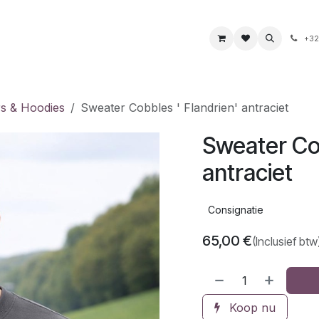
s
Boeken & kaarten
Voeding & drank
Juwelen
+32
s & Hoodies
Sweater Cobbles ' Flandrien' antraciet
Sweater Cob
antraciet
Consignatie
65,00
€
(Inclusief btw
Koop nu