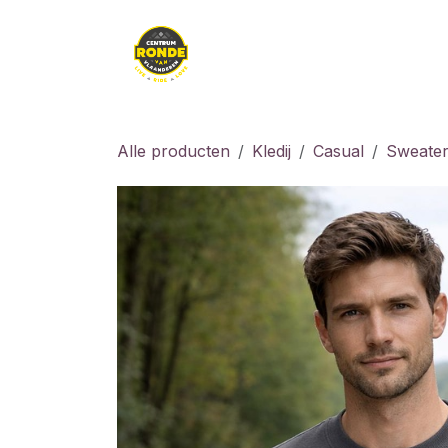
Overslaan naar inhoud
Kledij
Kids
Fiet
Alle producten
Kledij
Casual
Sweater