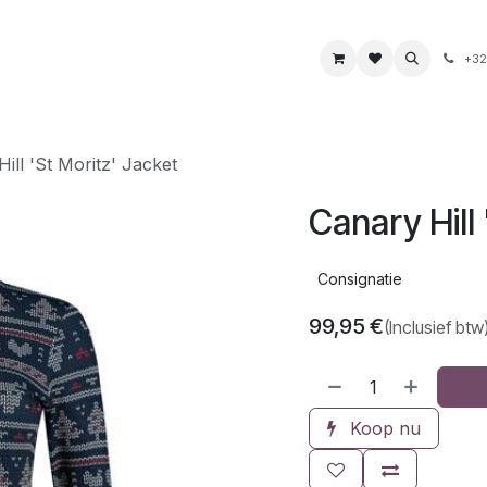
s
Boeken & kaarten
Voeding & drank
Juwelen
+32
ill 'St Moritz' Jacket
Canary Hill 
Consignatie
99,95
€
(Inclusief btw
Koop nu