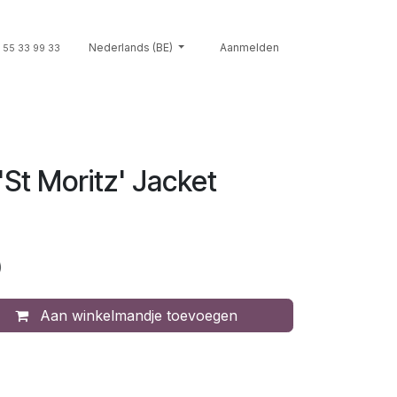
Souvenirs
Nederlands (BE)
Giftcards
Merken
Aanmelden
Contact
Cont
 55 33 99 33
'St Moritz' Jacket
)
Aan winkelmandje toevoegen