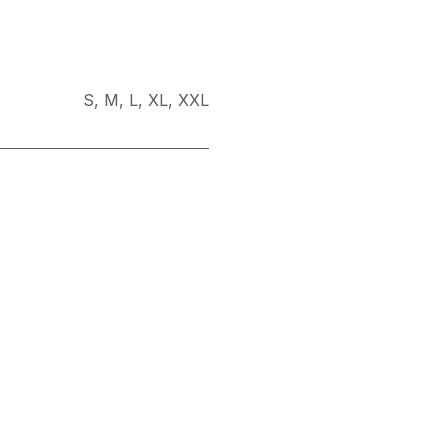
S
,
M
,
L
,
XL
,
XXL
Vrouw
Retourbeleid
Algemene voorwaarden