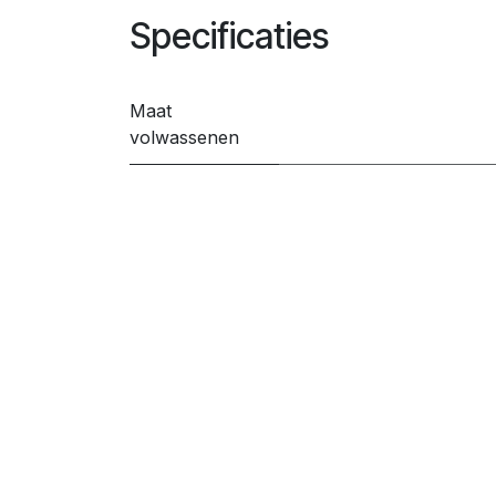
Specificaties
Maat
volwassenen
Gender
Get in touch!
Contacteer ons
info@crvv.be
0
55339933