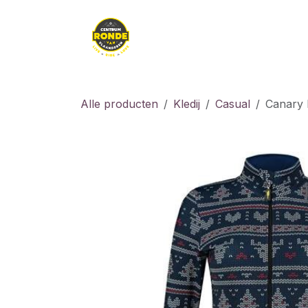
Overslaan naar inhoud
Kledij
Kids
Fiet
Alle producten
Kledij
Casual
Canary H