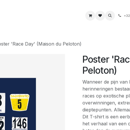
s
Boeken & kaarten
Voeding & drank
Juwelen
+32
ster 'Race Day' (Maison du Peloton)
Poster 'Rac
Peloton)
Wanneer de pijn van he
herinneringen bestaa
races op exotische pl
overwinningen, extr
dieptepunten. Allema
Dit T-shirt is een eer
het verhaal van een c