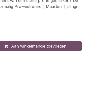
mers van een echte pro te gebruiken? De
malig Pro-wielrenner) Maarten Tjallingii.
)
Aan winkelmandje toevoegen