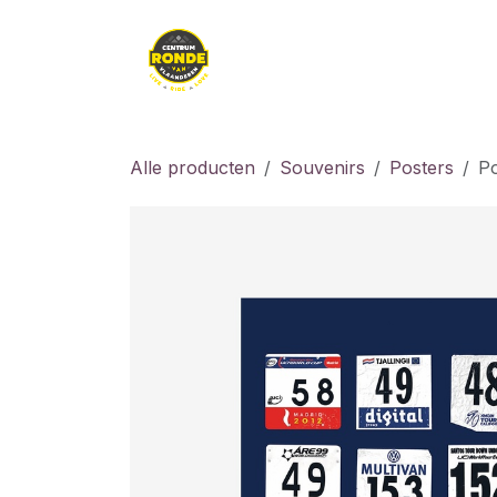
Overslaan naar inhoud
Kledij
Kids
Fiet
Alle producten
Souvenirs
Posters
Po