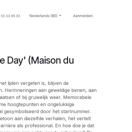
Souvenirs
Nederlands (BE)
Giftcards
Merken
Aanmelden
Contact
Cont
 55 33 99 33
e Day' (Maison du
t lijden vergeten is, blijven de
n. Herinneringen aan geweldige benen, aan
aatsen of bij gruwelijk weer. Memorabele
eme hoogtepunten en ongelukkige
al gesymboliseerd door het startnummer.
betoon aan diezelfde verhalen, het vertelt
arrière als professional. En hoe doe je dat