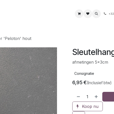
s
Boeken & kaarten
Voeding & drank
Juwelen
+32
r 'Peloton' hout
Sleutelhang
afmetingen 5x3cm
Consignatie
6,95
€
(Inclusief btw)
Koop nu