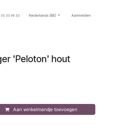
Souvenirs
Nederlands (BE)
Giftcards
Merken
Aanmelden
Contact
Cont
 55 33 99 33
er 'Peloton' hout
Aan winkelmandje toevoegen