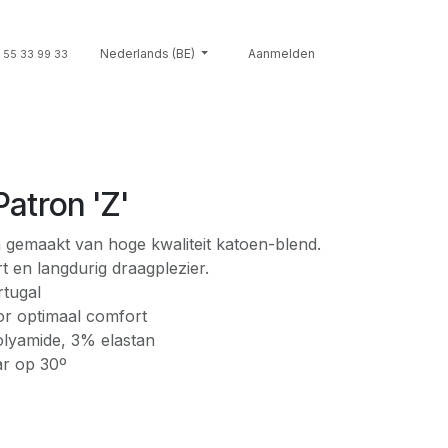
Souvenirs
Nederlands (BE)
Giftcards
Merken
Aanmelden
Contact
Cont
 55 33 99 33
atron 'Z'
n gemaakt van hoge kwaliteit katoen-blend.
t en langdurig draagplezier.
tugal
or optimaal comfort
lyamide, 3% elastan
r op 30º