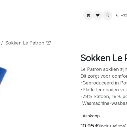
s
Boeken & kaarten
Voeding & drank
Juwelen
+32
Sokken Le Patron 'Z'
Sokken Le P
Le Patron sokken zij
Dit zorgt voor comfor
-Geproduceerd in Por
-Platte teennaden vo
-78% katoen, 19% po
-Wasmachine-wasbaa
Aankoop
10,95
€
(Inclusief btw)