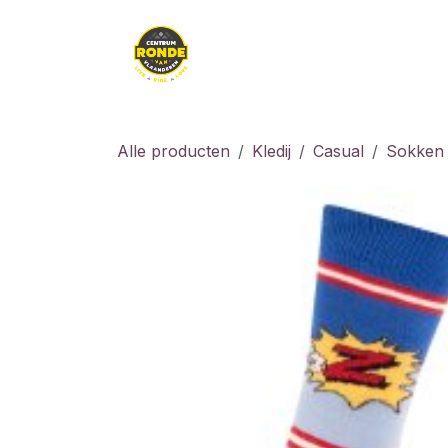
Overslaan naar inhoud
Kledij
Kids
Fiet
Alle producten
Kledij
Casual
Sokken