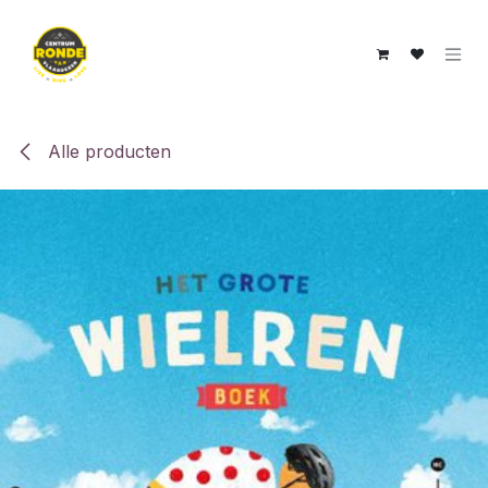
Overslaan naar inhoud
Alle producten