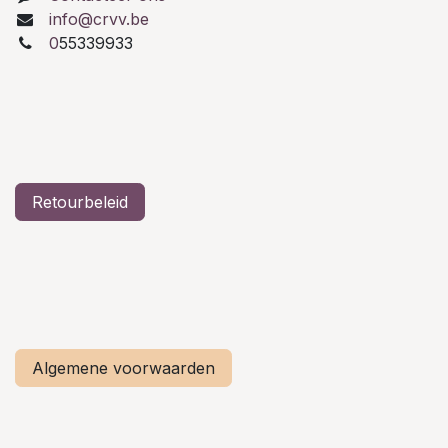
info@crvv.be
0
55339933
Retourbeleid
Algemene voorwaarden