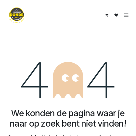
Overslaan naar inhoud
Fout 404
We konden de pagina waar je
naar op zoek bent niet vinden!