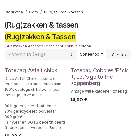
Producten
Fiets
(Rug)zakken & tassen
(Rug)zakken & tassen
(Rug)zakken & Tassen
(Rug)zakken & tassen
Technisch
Drinkbus / bidon
Sorteer op
Filters
Totebag 'Asfalt chick'
Totebag Cobbles 'F*ck
it, Let's go to the
Deze Asfalt Chick musette of
Koppenberg'
tote-bag is van sterk, duurzaam,
100% ecologisch katoen in een
Vintage witte katoenen totebag
melange grijze kleur.
14,90
€
80% gerecycleerd katoen en
20% gerecycleerd polyester
300 gr/m²
Fair Wear en GOTS gecertificeerd
Gedrukt en ontworpen in België