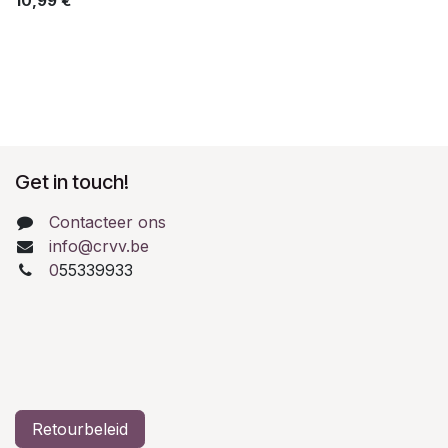
10,99
€
Get in touch!
Contacteer ons
info@crvv.be
0
55339933
Retourbeleid