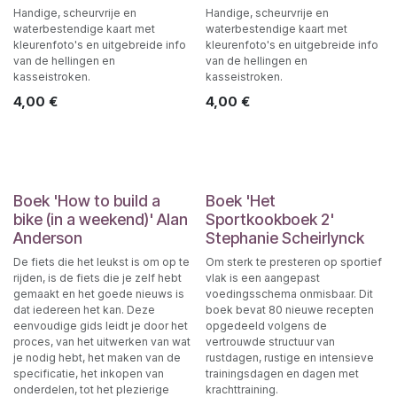
Handige, scheurvrije en
Handige, scheurvrije en
waterbestendige kaart met
waterbestendige kaart met
kleurenfoto's en uitgebreide info
kleurenfoto's en uitgebreide info
van de hellingen en
van de hellingen en
kasseistroken.
kasseistroken.
4,00
€
4,00
€
Boek 'How to build a
Boek 'Het
bike (in a weekend)' Alan
Sportkookboek 2'
Anderson
Stephanie Scheirlynck
De fiets die het leukst is om op te
Om sterk te presteren op sportief
rijden, is de fiets die je zelf hebt
vlak is een aangepast
gemaakt en het goede nieuws is
voedingsschema onmisbaar. Dit
dat iedereen het kan. Deze
boek bevat 80 nieuwe recepten
eenvoudige gids leidt je door het
opgedeeld volgens de
proces, van het uitwerken van wat
vertrouwde structuur van
je nodig hebt, het maken van de
rustdagen, rustige en intensieve
specificatie, het inkopen van
trainingsdagen en dagen met
onderdelen, tot het plezierige
krachttraining.