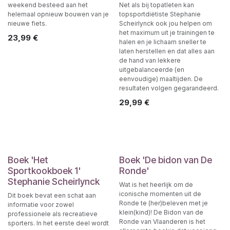
weekend besteed aan het
Net als bij topatleten kan
helemaal opnieuw bouwen van je
topsportdiëtiste Stephanie
nieuwe fiets.
Scheirlynck ook jou helpen om
het maximum uit je trainingen te
23,99
€
halen en je lichaam sneller te
laten herstellen en dat alles aan
de hand van lekkere
uitgebalanceerde (en
eenvoudige) maaltijden. De
resultaten volgen gegarandeerd.
29,99
€
Boek 'Het
Boek 'De bidon van De
Sportkookboek 1'
Ronde'
Stephanie Scheirlynck
Wat is het heerlijk om de
iconische momenten uit de
Dit boek bevat een schat aan
Ronde te (her)beleven met je
informatie voor zowel
klein(kind)! De Bidon van de
professionele als recreatieve
Ronde van Vlaanderen is het
sporters. In het eerste deel wordt