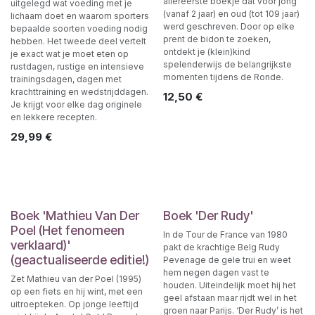
allereerste boekje dat voor jong
uitgelegd wat voeding met je
(vanaf 2 jaar) en oud (tot 109 jaar)
lichaam doet en waarom sporters
werd geschreven. Door op elke
bepaalde soorten voeding nodig
prent de bidon te zoeken,
hebben. Het tweede deel vertelt
ontdekt je (klein)kind
je exact wat je moet eten op
spelenderwijs de belangrijkste
rustdagen, rustige en intensieve
momenten tijdens de Ronde.
trainingsdagen, dagen met
krachttraining en wedstrijddagen.
12,50
€
Je krijgt voor elke dag originele
en lekkere recepten.
29,99
€
Boek 'Mathieu Van Der
Boek 'Der Rudy'
Poel (Het fenomeen
In de Tour de France van 1980
verklaard)'
pakt de krachtige Belg Rudy
(geactualiseerde editie!)
Pevenage de gele trui en weet
hem negen dagen vast te
Zet Mathieu van der Poel (1995)
houden. Uiteindelijk moet hij het
op een fiets en hij wint, met een
geel afstaan maar rijdt wel in het
uitroepteken. Op jonge leeftijd
groen naar Parijs. ‘Der Rudy’ is het