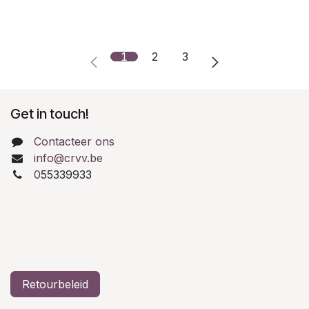
1
2
3
Get in touch!
Contacteer ons
info@crvv.be
0
55339933
Retourbeleid