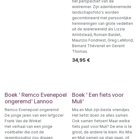
het perspectief van de
wielrenner. Zijn adembenemede
landschapsfoto's worden
gecombineerd met persoonlijke
herinneringen van grote vedetten
uit de wielerwereld als Lizzie
Armitstead, Romain Bardet,
Maurizio Fondriest, Greg LeMond,
Bernard Thévenet en Geraint
Thomas.
34,95
€
Boek ' Remco Evenepoel
Boek ' Een fiets voor
ongeremd' Lannoo
Muli'
Remco Evenepoel ongeremd
Mia en Muli zijn beste vriendjes.
De jonge jaren van een lefgozer
Het liefst doen ze alles samen.
Frank Van de Winkel
Ook samen fietsen! Maar welke
Het verhaal van een jonge
fiets past voor Muli? De ene is te
voetballer die ooit de
groot, de andere te klein. Als Mia
regenboogtrui zou dragen
en Muli samen op stap gaan, zit