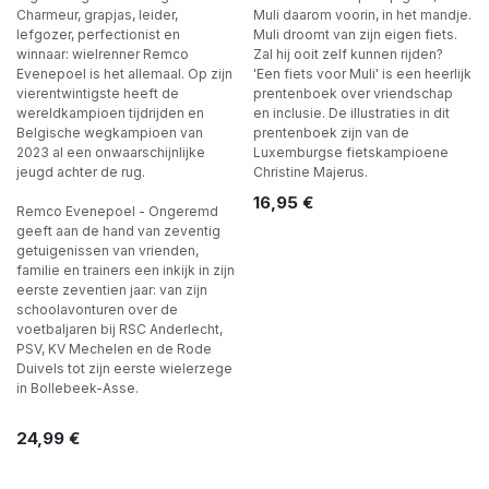
Charmeur, grapjas, leider,
Muli daarom voorin, in het mandje.
lefgozer, perfectionist en
Muli droomt van zijn eigen fiets.
winnaar: wielrenner Remco
Zal hij ooit zelf kunnen rijden?
Evenepoel is het allemaal. Op zijn
'Een fiets voor Muli' is een heerlijk
vierentwintigste heeft de
prentenboek over vriendschap
wereldkampioen tijdrijden en
en inclusie. De illustraties in dit
Belgische wegkampioen van
prentenboek zijn van de
2023 al een onwaarschijnlijke
Luxemburgse fietskampioene
jeugd achter de rug.
Christine Majerus.
16,95
€
Remco Evenepoel - Ongeremd
geeft aan de hand van zeventig
getuigenissen van vrienden,
familie en trainers een inkijk in zijn
eerste zeventien jaar: van zijn
schoolavonturen over de
voetbaljaren bij RSC Anderlecht,
PSV, KV Mechelen en de Rode
Duivels tot zijn eerste wielerzege
in Bollebeek-Asse.
24,99
€