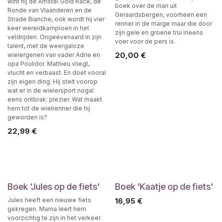
wint hij de Amstel Gold Race, de
boek over de man uit
Ronde van Vlaanderen en de
Geraardsbergen, voorheen een
Strade Bianche, ook wordt hij vier
renner in de marge maar die door
keer wereldkampioen in het
zijn gele en groene trui ineens
veldrijden. Ongeëvenaard in zijn
voer voor de pers is.
talent, met de weergaloze
20,00
€
wielergenen van vader Adrie en
opa Poulidor. Mathieu vliegt,
vlucht en verbaast. En doet vooral
zijn eigen ding. Hij stelt voorop
wat er in de wielersport nogal
eens ontbrak: plezier. Wat maakt
hem tot de wielrenner die hij
geworden is?
22,99
€
Boek 'Jules op de fiets'
Boek 'Kaatje op de fiets'
Jules heeft een nieuwe fiets
16,95
€
gekregen. Mama leert hem
voorzichtig te zijn in het verkeer.