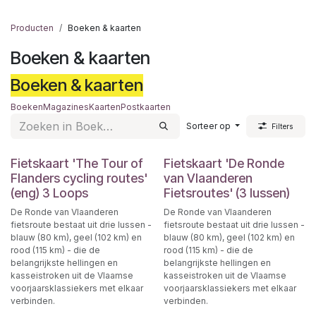
Producten
Boeken & kaarten
Boeken & kaarten
Boeken & kaarten
Boeken
Magazines
Kaarten
Postkaarten
Sorteer op
Filters
Fietskaart 'The Tour of
Fietskaart 'De Ronde
Flanders cycling routes'
van Vlaanderen
(eng) 3 Loops
Fietsroutes' (3 lussen)
De Ronde van Vlaanderen
De Ronde van Vlaanderen
fietsroute bestaat uit drie lussen -
fietsroute bestaat uit drie lussen -
blauw (80 km), geel (102 km) en
blauw (80 km), geel (102 km) en
rood (115 km) - die de
rood (115 km) - die de
belangrijkste hellingen en
belangrijkste hellingen en
kasseistroken uit de Vlaamse
kasseistroken uit de Vlaamse
voorjaarsklassiekers met elkaar
voorjaarsklassiekers met elkaar
verbinden.
verbinden.